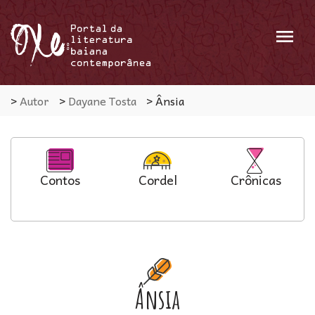
Menu
>
Autor
>
Dayane Tosta
>
Ânsia
Contos
Cordel
Crônicas
Ânsia