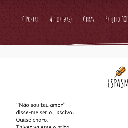
O Portal
Autores(as)
Obras
Projeto OXE
ESPAS
“Não sou teu amor”
disse-me sério, lascivo.
Quase choro.
Talvez valesse o grito