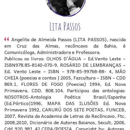
Lita Passos
Angelita de Almeida Passos (LITA PASSOS), nascida
em Cruz das Almas, recôncavo da Bahia, é
Comunicóloga, Administradora e Professora.
Publicou os livros: OLHOS D`ÁGUA – Ed.Vento Leste –
ISBN978.85-8140-070-9, ROSÁRIO DE LEMBRANÇAS –
Ed. Vento Leste – ISBN – 978-85-99768-88- 4, MÃO
CHEIA (poesias e contos ) 2005, Fazcultura – ISBN – CDD
869.1, FLORES DE FOGO (Poesias) 1994, Ed. Nova
Primavera, CDD. 808.104. Participou das antologias:
NOSOTROS-Antologia Poética Brasil/Espanha
(Ed.Pórtico)1996, MAPA DAS ILUSÕES Ed. Nova
Primavera 1992, CARURÚ DOS SETE POETAS, FUNCEB,
2007, Revista da Academia de Letras do Recôncavo, Ftc,
2008,2010, Dicionário de Autores Baianos, Secult, 2006,
Cdd 920 981 42,CEPA/POESIA, Copyright by: Autores,